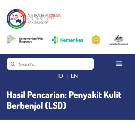
Skip
to
content
Search
Toggle
for:
Navigat
ID
EN
Beranda
Hasil Pencarian: Penyakit Kulit
Tentang AIHSP
Berbenjol (LSD)
Produk Pengetahuan