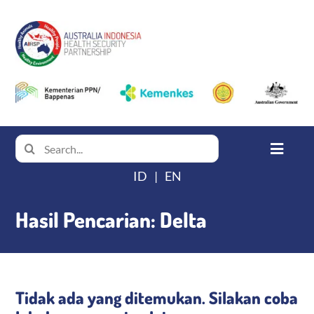
Skip
to
content
Search
Toggle
for:
Navigat
ID
EN
Beranda
Hasil Pencarian: Delta
Tentang AIHSP
Produk Pengetahuan
Tidak ada yang ditemukan. Silakan coba